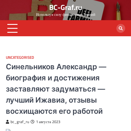
Skip
BC-Graf.ru
to
Используя силу финансовых знаний
content
UNCATEGORISED
Синельников Александр —
биография и достижения
заставляют задуматься —
лучший Ижавиа, отзывы
восхищаются его работой
bc_graf_ru
1 августа 2023