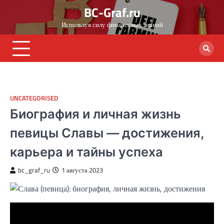
Skip
BC-Graf.ru
to
Используя силу финансовых знаний
content
UNCATEGORISED
Биография и личная жизнь
певицы Славы — достижения,
карьера и тайны успеха
bc_graf_ru
1 августа 2023