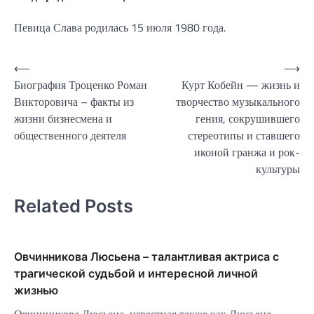
Певица Слава родилась 15 июля 1980 года.
Навигация
⟵
⟶
Биография Троценко Роман
Курт Кобейн — жизнь и
по
Викторовича – факты из
творчество музыкального
записям
жизни бизнесмена и
гения, сокрушившего
общественного деятеля
стереотипы и ставшего
иконой гранжа и рок-
культуры
Related Posts
Овчинникова Люсьена – талантливая актриса с
трагической судьбой и интересной личной
жизнью