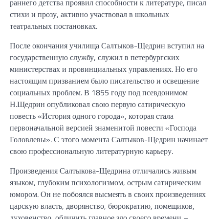
раннего детства проявил способности к литературе, писал
стихи и прозу, активно участвовал в школьных
театральных постановках.
После окончания училища Салтыков-Щедрин вступил на
государственную службу, служил в петербургских
министерствах и провинциальных управлениях. Но его
настоящим призванием было писательство и освещение
социальных проблем. В 1855 году под псевдонимом
Н.Щедрин опубликовал свою первую сатирическую
повесть «История одного города», которая стала
первоначальной версией знаменитой повести «Господа
Головлевы». С этого момента Салтыков-Щедрин начинает
свою профессиональную литературную карьеру.
Произведения Салтыкова-Щедрина отличались живым
языком, глубоким психологизмом, острым сатирическим
юмором. Он не побоялся высмеять в своих произведениях
царскую власть, дворянство, бюрократию, помещиков,
духовенство, обличить главное зло своего времени –