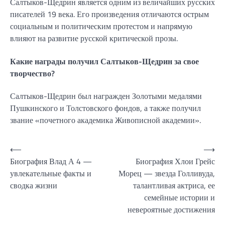
Салтыков-Щедрин является одним из величайших русских
писателей 19 века. Его произведения отличаются острым
социальным и политическим протестом и напрямую
влияют на развитие русской критической прозы.
Какие награды получил Салтыков-Щедрин за свое
творчество?
Салтыков-Щедрин был награжден Золотыми медалями
Пушкинского и Толстовского фондов, а также получил
звание «почетного академика Живописной академии».
Навигация
⟵
⟶
Биография Влад А 4 —
Биография Хлои Грейс
по
увлекательные факты и
Морец — звезда Голливуда,
записям
сводка жизни
талантливая актриса, ее
семейные истории и
невероятные достижения