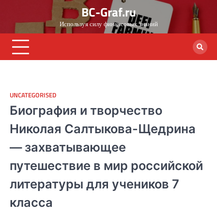
Skip
BC-Graf.ru
to
Используя силу финансовых знаний
content
UNCATEGORISED
Биография и творчество
Николая Салтыкова-Щедрина
— захватывающее
путешествие в мир российской
литературы для учеников 7
класса