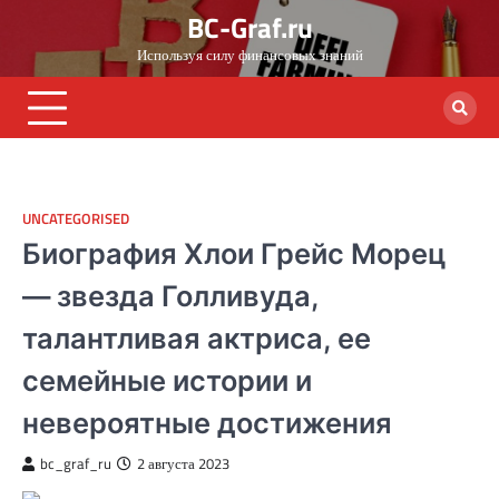
Skip
BC-Graf.ru
to
Используя силу финансовых знаний
content
UNCATEGORISED
Биография Хлои Грейс Морец
— звезда Голливуда,
талантливая актриса, ее
семейные истории и
невероятные достижения
bc_graf_ru
2 августа 2023