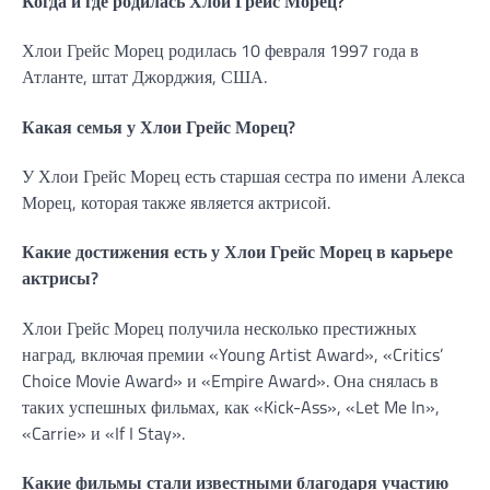
Когда и где родилась Хлои Грейс Морец?
Хлои Грейс Морец родилась 10 февраля 1997 года в
Атланте, штат Джорджия, США.
Какая семья у Хлои Грейс Морец?
У Хлои Грейс Морец есть старшая сестра по имени Алекса
Морец, которая также является актрисой.
Какие достижения есть у Хлои Грейс Морец в карьере
актрисы?
Хлои Грейс Морец получила несколько престижных
наград, включая премии «Young Artist Award», «Critics’
Choice Movie Award» и «Empire Award». Она снялась в
таких успешных фильмах, как «Kick-Ass», «Let Me In»,
«Carrie» и «If I Stay».
Какие фильмы стали известными благодаря участию