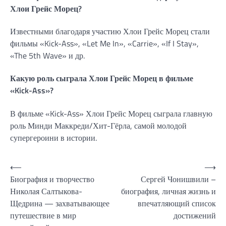
Хлои Грейс Морец?
Известными благодаря участию Хлои Грейс Морец стали
фильмы «Kick-Ass», «Let Me In», «Carrie», «If I Stay»,
«The 5th Wave» и др.
Какую роль сыграла Хлои Грейс Морец в фильме
«Kick-Ass»?
В фильме «Kick-Ass» Хлои Грейс Морец сыграла главную
роль Минди Маккреди/Хит-Гёрла, самой молодой
супергероини в истории.
Навигация
⟵
⟶
Биография и творчество
Сергей Чонишвили –
по
Николая Салтыкова-
биография, личная жизнь и
записям
Щедрина — захватывающее
впечатляющий список
путешествие в мир
достижений