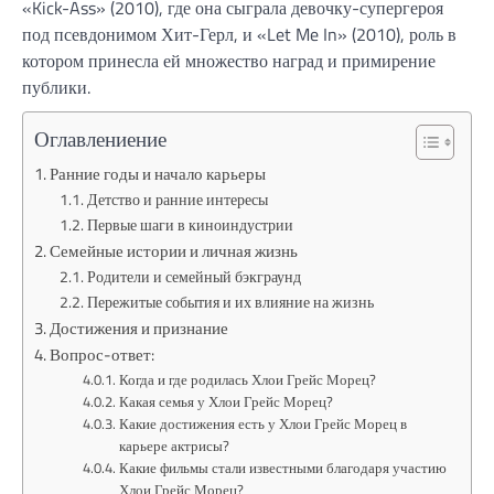
«Kick-Ass» (2010), где она сыграла девочку-супергероя
под псевдонимом Хит-Герл, и «Let Me In» (2010), роль в
котором принесла ей множество наград и примирение
публики.
Оглавлениение
Ранние годы и начало карьеры
Детство и ранние интересы
Первые шаги в киноиндустрии
Семейные истории и личная жизнь
Родители и семейный бэкграунд
Пережитые события и их влияние на жизнь
Достижения и признание
Вопрос-ответ:
Когда и где родилась Хлои Грейс Морец?
Какая семья у Хлои Грейс Морец?
Какие достижения есть у Хлои Грейс Морец в
карьере актрисы?
Какие фильмы стали известными благодаря участию
Хлои Грейс Морец?