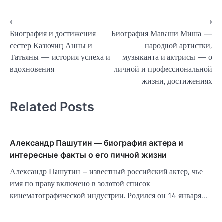
Навигация
⟵
⟶
Биография и достижения
Биография Маваши Миша —
по
сестер Казючиц Анны и
народной артистки,
записям
Татьяны — история успеха и
музыканта и актрисы — о
вдохновения
личной и профессиональной
жизни, достижениях
Related Posts
Александр Пашутин — биография актера и
интересные факты о его личной жизни
Александр Пашутин – известный российский актер, чье
имя по праву включено в золотой список
кинематографической индустрии. Родился он 14 января…