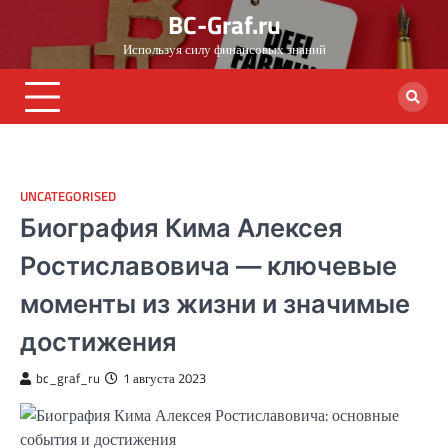
Skip
BC-Graf.ru
to
Используя силу финансовых знаний
content
UNCATEGORISED
Биография Кима Алексея
Ростиславовича — ключевые
моменты из жизни и значимые
достижения
bc_graf_ru
1 августа 2023