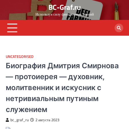
Skip
BC-Graf.ru
to
Используя силу финансовых знаний
content
UNCATEGORISED
Биография Дмитрия Смирнова
— протоиерея — духовник,
молитвенник и искусник с
нетривиальным путиным
служением
bc_graf_ru
2 августа 2023