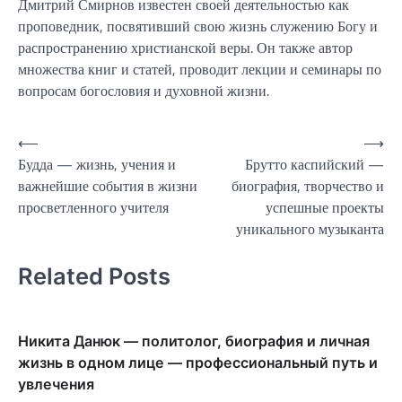
Дмитрий Смирнов известен своей деятельностью как
проповедник, посвятивший свою жизнь служению Богу и
распространению христианской веры. Он также автор
множества книг и статей, проводит лекции и семинары по
вопросам богословия и духовной жизни.
Навигация
⟵
⟶
Будда — жизнь, учения и
Брутто каспийский —
по
важнейшие события в жизни
биография, творчество и
записям
просветленного учителя
успешные проекты
уникального музыканта
Related Posts
Никита Данюк — политолог, биография и личная
жизнь в одном лице — профессиональный путь и
увлечения