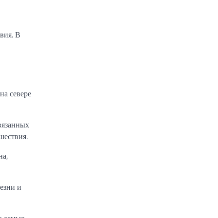
вия. В
на севере
связанных
шествия.
на,
лезни и
ю семью,