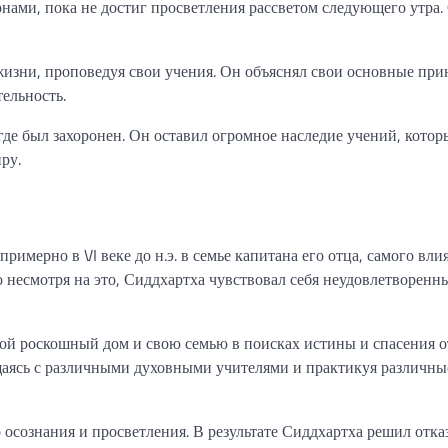
нами, пока не достиг просветления рассветом следующего утра
жизни, проповедуя свои учения. Он объяснял свои основные пр
ельность.
 где был захоронен. Он оставил огромное наследие учений, котор
ру.
римерно в VI веке до н.э. в семье капитана его отца, самого вли
но несмотря на это, Сиддхартха чувствовал себя неудовлетворенн
вой роскошный дом и свою семью в поисках истины и спасения о
бщаясь с различными духовными учителями и практикуя различн
 осознания и просветления. В результате Сиддхартха решил отказ