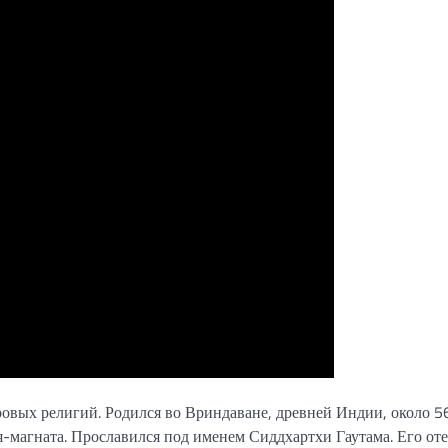
ровых религий. Родился во Вриндаване, древней Индии, около 5
ля-магната. Прославился под именем Сиддхартхи Гаутама. Его от