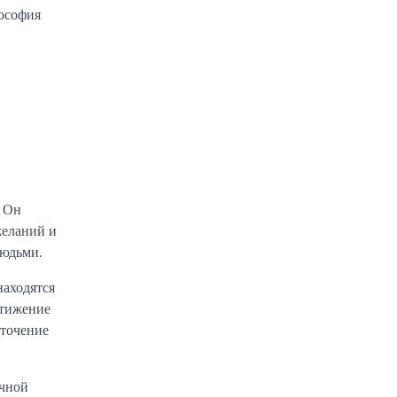
лософия
. Он
желаний и
людьми.
находятся
стижение
оточение
очной