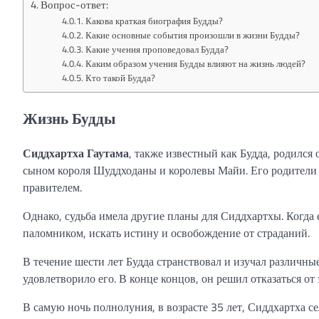
Вопрос-ответ:
Какова краткая биография Будды?
Какие основные события произошли в жизни Будды?
Какие учения проповедовал Будда?
Каким образом учения Будды влияют на жизнь людей?
Кто такой Будда?
Жизнь Будды
Сиддхартха Гаутама
, также известный как Будда, родился
сыном короля Шуддходаны и королевы Майи. Его родители 
правителем.
Однако, судьба имела другие планы для Сиддхартхы. Когда 
паломником, искать истину и освобождение от страданий.
В течение шести лет Будда странствовал и изучал различны
удовлетворило его. В конце концов, он решил отказаться от
В самую ночь полнолуния, в возрасте 35 лет, Сиддхартха се