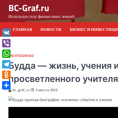
Skip
BC-Graf.ru
to
content
Используя силу финансовых знаний
ГЛАВНАЯ
НОВОСТИ
БИЗНЕС И ИНВЕСТИЦ
VK
Viber
UNCATEGORISED
WhatsApp
Будда — жизнь, учения 
Telegram
просветленного учителя
Odnoklassniki
bc_graf_ru
2 августа 2023
Отправить