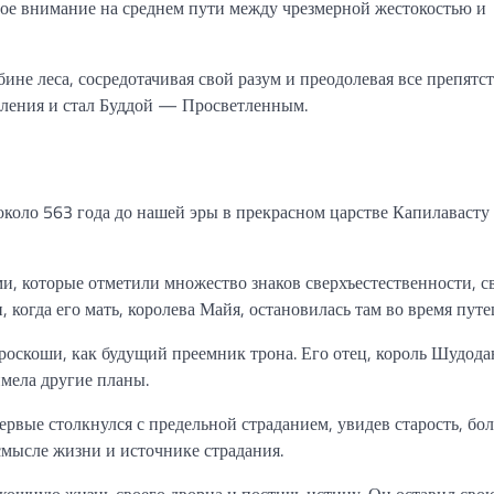
вое внимание на среднем пути между чрезмерной жестокостью и
ине леса, сосредотачивая свой разум и преодолевая все препятст
етления и стал Буддой — Просветленным.
 около 563 года до нашей эры в прекрасном царстве Капилавасту 
ми, которые отметили множество знаков сверхъестественности, 
 когда его мать, королева Майя, остановилась там во время путе
роскоши, как будущий преемник трона. Его отец, король Шудода
имела другие планы.
ервые столкнулся с предельной страданием, увидев старость, бо
 смысле жизни и источнике страдания.
скошную жизнь своего дворца и постичь истину. Он оставил сво