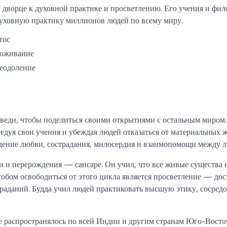
в дворце к духовной практике и просветлению. Его учения и фи
духовную практику миллионов людей по всему миру.
тос
оживание
еодоление
оведи, чтобы поделиться своими открытиями с остальным миром
едуя свои учения и убеждая людей отказаться от материальных 
дение любви, сострадания, милосердия и взаимопомощи между 
и и перерождения — сансаре. Он учил, что все живые существа 
собом освободиться от этого цикла является просветление — до
раданий. Будда учил людей практиковать высшую этику, сосред
ние распространялось по всей Индии и другим странам Юго-Вост