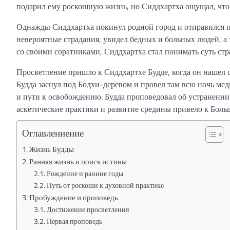
подарил ему роскошную жизнь, но Сиддхартха ощущал, что 
Однажды Сиддхартха покинул родной город и отправился п
невероятные страдания, увидел бедных и больных людей, а 
со своими соратниками, Сиддхартха стал понимать суть стр
Просветление пришло к Сиддхартхе Будде, когда он нашел
Будда заснул под Бодхи-деревом и провел там всю ночь ме
и пути к освобождению. Будда проповедовал об устранении 
аскетические практики и развитие средины привело к Бол
Оглавлениение
Жизнь Будды
Ранняя жизнь и поиск истины
Рождение и ранние годы
Путь от роскоши к духовной практике
Пробуждение и проповедь
Достижение просветления
Первая проповедь