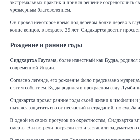
экстремальных практик и принял решение сосредоточить с
чрезмерным благоволением.
Он провел некоторое время под деревом Бодхи дерево в глуб
конце концов, в возрасте 35 лет, Сиддхартха достиг просв
Рождение и ранние годы
Сиддхартха Гаутама
, более известный как
Будда
, родился
современной Индии.
Согласно легенде, его рождение было предсказано мудреца
с этим событием. Будда родился в прекрасном саду Лумбини,
Сиддхартха провел ранние годы своей жизни в изобилии и 
пытался защитить его от несчастий и страданий, но судьба 
В одной из своих прогулок по окрестностям, Сиддхартха вп
смерть. Эти встречи потрясли его и заставили задуматься о
В свои двадцать девять лет Сиддхартха решил покинуть ро