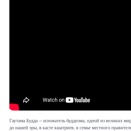
Гаутама Будда – основатель буддизма, одной из великих ми
до нашей эры, в касте кшатриев, в семье местного правите