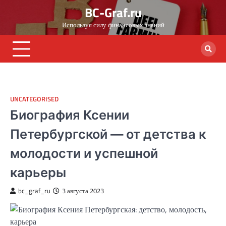
Skip
BC-Graf.ru
to
Используя силу финансовых знаний
content
UNCATEGORISED
Биография Ксении
Петербургской — от детства к
молодости и успешной
карьеры
bc_graf_ru
3 августа 2023