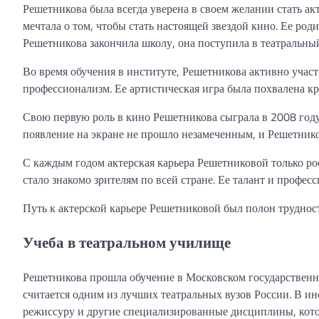
Решетникова была всегда уверена в своем желании стать ак
мечтала о том, чтобы стать настоящей звездой кино. Ее род
Решетникова закончила школу, она поступила в театральны
Во время обучения в институте, Решетникова активно участ
профессионализм. Ее артистическая игра была похвалена кр
Свою первую роль в кино Решетникова сыграла в 2008 году
появление на экране не прошло незамеченным, и Решетник
С каждым годом актерская карьера Решетниковой только рос
стало знакомо зрителям по всей стране. Ее талант и профес
Путь к актерской карьере Решетниковой был полон трудносте
Учеба в театральном училище
Решетникова прошла обучение в Московском государственн
считается одним из лучших театральных вузов России. В ин
режиссуру и другие специализированные дисциплины, котор