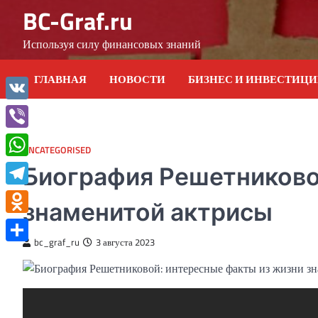
Skip
BC-Graf.ru
to
content
Используя силу финансовых знаний
ГЛАВНАЯ
НОВОСТИ
БИЗНЕС И ИНВЕСТИЦ
VK
Viber
UNCATEGORISED
WhatsApp
Биография Решетниково
Telegram
знаменитой актрисы
Odnoklassniki
bc_graf_ru
3 августа 2023
Отправить