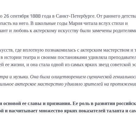
26 сентября 1888 года в Санкт-Петербурге. От раннего детства
опасть на него. В школьные годы Мария читала вслух стихи и
ант и любовь к актерскому искусству были замечены родителями
усств, где вплотную познакомилась с актерским мастерством и т
 в истории театра и своими постановками удивляла преподавател
ее жизни, и она стала одной из самых ярких звезд советской э
тра и музыки. Она была олицетворением сценической гениальнос
сильное актерское мастерство удивляло зрителей на протяжени
 основой ее славы и признания. Ее роль в развитии российс
ой и насчитывает множество ярких показателей таланта и са