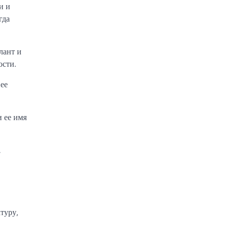
и и
гда
лант и
ости.
 ее
и ее имя
.
туру,