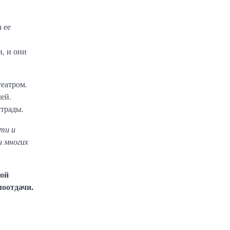
 ее
, и они
еатром.
ей.
страды.
ти и
и многих
кой
моотдачи.