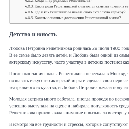
Когда и где родилась Решетникова?
Какие роли Решетниковой считаются самыми яркими в ее
Где и как Решетникова начала свою актерскую карьеру?
Каковы основные достижения Решетниковой в кино?
Детство и юность
Любовь Петровна Решетникова родилась 28 июля 1900 года 
В ее семье было девять детей, и Любовь была одной из сам
актерскому искусству, часто участвуя в детских постановках
После окончания школы Решетникова переехала в Москву, ч
познавать искусство актерской игры и сделала свои первые 
театрального искусства, и Любовь Петровна начала получат
Молодая актриса много работала, иногда проводя по несколь
успешно выступала на сцене и набирала популярность сред
Решетникова приковывала внимание и вызывала восторг у 
Несмотря на все трудности и стрессы, которые сопутствую