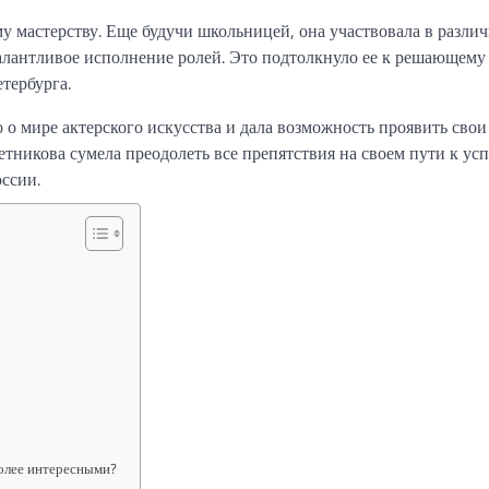
ому мастерству. Еще будучи школьницей, она участвовала в разли
талантливое исполнение ролей. Это подтолкнуло ее к решающему
тербурга.
о о мире актерского искусства и дала возможность проявить свои
никова сумела преодолеть все препятствия на своем пути к усп
оссии.
олее интересными?