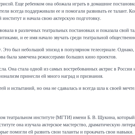
трисой. Еще ребенком она обожала играть в домашние постановк
ители всегда поддерживали ее и помогали развивать ее талант. Ко
й институт и начала свою актерскую подготовку.
вовала в различных театральных постановках и показала свой та
итиками, и ее имя начало звучать среди театральной общественн
. Это был небольшой эпизод в популярном телесериале. Однако,
ова была замечена режиссерами больших кино проектов.
ла. Она стала одной из самых востребованных актрис в России 
сионализм принесли ей много наград и признания.
й и испытаний, но она не сдавалась и всегда шла к своей мечте
ом театральном институте (МГТИ) имени Б. В. Щукина, который
ституте она изучала актерское мастерство, драматическую литера
ые помогли ей развить свои таланты и прокачать свои навыки.