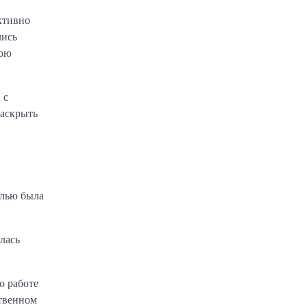
ктивно
лись
вою
 с
раскрыть
олью была
лась
о работе
ственном