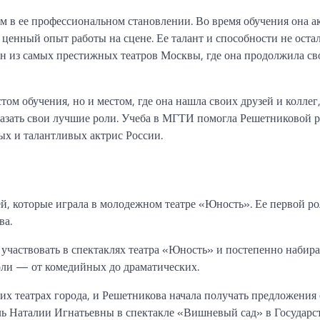
 в ее профессиональном становлении. Во время обучения она а
 ценный опыт работы на сцене. Ее талант и способности не оста
ин из самых престижных театров Москвы, где она продолжила с
ом обучения, но и местом, где она нашла своих друзей и коллег,
казать свои лучшие роли. Учеба в МГТИ помогла Решетниковой 
ых и талантливых актрис России.
ей, которые играла в молодежном театре «Юность». Ее первой р
ва.
участвовать в спектаклях театра «Юность» и постепенно набира
роли — от комедийных до драматических.
их театрах города, и Решетникова начала получать предложения 
оль Наталии Игнатьевны в спектакле «Вишневый сад» в Государ