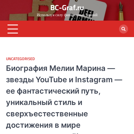
Skip
BC-Graf.ru
to
Используя силу финансовых знаний
content
UNCATEGORISED
Биография Мелии Марина —
звезды YouTube и Instagram —
ее фантастический путь,
уникальный стиль и
сверхъестественные
достижения в мире