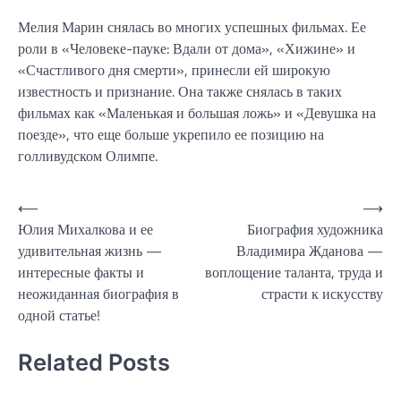
Мелия Марин снялась во многих успешных фильмах. Ее
роли в «Человеке-пауке: Вдали от дома», «Хижине» и
«Счастливого дня смерти», принесли ей широкую
известность и признание. Она также снялась в таких
фильмах как «Маленькая и большая ложь» и «Девушка на
поезде», что еще больше укрепило ее позицию на
голливудском Олимпе.
Навигация
⟵
⟶
Юлия Михалкова и ее
Биография художника
по
удивительная жизнь —
Владимира Жданова —
записям
интересные факты и
воплощение таланта, труда и
неожиданная биография в
страсти к искусству
одной статье!
Related Posts