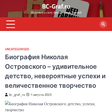
Skip
BC-Graf.ru
to
Используя силу финансовых знаний
content
UNCATEGORISED
Биография Николая
Островского – удивительное
детство, невероятные успехи и
величественное творчество
bc_graf_ru
1 августа 2023