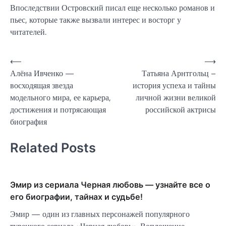
Впоследствии Островский писал еще несколько романов и
пьес, которые также вызвали интерес и восторг у
читателей.
Навигация
⟵
⟶
Алёна Ивченко —
Татьяна Арнтгольц –
по
восходящая звезда
история успеха и тайны
записям
модельного мира, ее карьера,
личной жизни великой
достижения и потрясающая
российской актрисы
биография
Related Posts
Эмир из сериала Черная любовь — узнайте все о
его биографии, тайнах и судьбе!
Эмир — один из главных персонажей популярного
турецкого сериала «Черная любовь». Воплощение