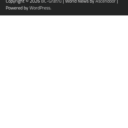
Copyright © 2026
BC-Graf.ru
| World News by
Ascendoor
|
Powered by
WordPress
.