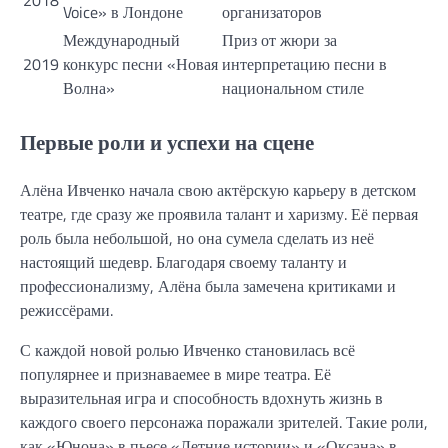
Voice» в Лондоне
организаторов
Международный
Приз от жюри за
2019
конкурс песни «Новая
интерпретацию песни в
Волна»
национальном стиле
Первые роли и успехи на сцене
Алёна Ивченко начала свою актёрскую карьеру в детском
театре, где сразу же проявила талант и харизму. Её первая
роль была небольшой, но она сумела сделать из неё
настоящий шедевр. Благодаря своему таланту и
профессионализму, Алёна была замечена критиками и
режиссёрами.
С каждой новой ролью Ивченко становилась всё
популярнее и признаваемее в мире театра. Её
выразительная игра и способность вдохнуть жизнь в
каждого своего персонажа поражали зрителей. Такие роли,
как «Юнона» в пьесе «Летние истории» и «Оксана» в