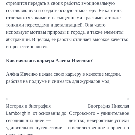
стремится передать в своих работах эмоциональную
составляющую и создать особую атмосферу. Ее картины
отличаются яркими и насыщенными красками, а также
тонкими переходами и детализацией. Она часто
использует мотивы природы и города, а также элементы
абстракции. В целом, ее работы отличает высокое качество
и профессионализм.
Как началась карьера Алены Ивченко?
Алёна Ивченко начала свою карьеру в качестве модели,
работая на подиуме и снимаясь для журналов мод.
Навигация
⟵
⟶
История и биография
Биография Николая
по
Lamborghini от основания до
Островского – удивительное
записям
сегодняшних дней —
детство, невероятные успехи
удивительное путешествие
и величественное творчество
итальянского