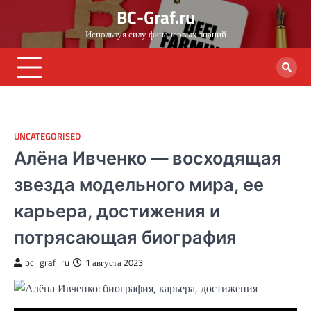
Skip
BC-Graf.ru
to
Используя силу финансовых знаний
content
UNCATEGORISED
Алёна Ивченко — восходящая
звезда модельного мира, ее
карьера, достижения и
потрясающая биография
bc_graf_ru
1 августа 2023