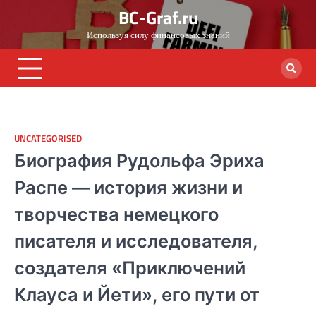
Skip
BC-Graf.ru
to
Используя силу финансовых знаний
content
UNCATEGORISED
Биография Рудольфа Эриха
Распе — история жизни и
творчества немецкого
писателя и исследователя,
создателя «Приключений
Клауса и Йети», его пути от