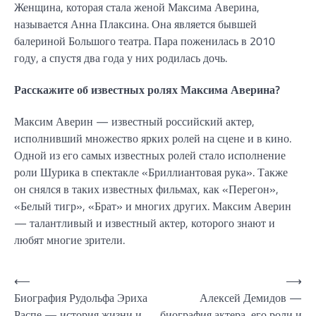
Женщина, которая стала женой Максима Аверина,
называется Анна Плаксина. Она является бывшей
балериной Большого театра. Пара поженилась в 2010
году, а спустя два года у них родилась дочь.
Расскажите об известных ролях Максима Аверина?
Максим Аверин — известный российский актер,
исполнивший множество ярких ролей на сцене и в кино.
Одной из его самых известных ролей стало исполнение
роли Шурика в спектакле «Бриллиантовая рука». Также
он снялся в таких известных фильмах, как «Перегон»,
«Белый тигр», «Брат» и многих других. Максим Аверин
— талантливый и известный актер, которого знают и
любят многие зрители.
Навигация
⟵
⟶
Биография Рудольфа Эриха
Алексей Демидов —
по
Распе — история жизни и
биография актера, его роли и