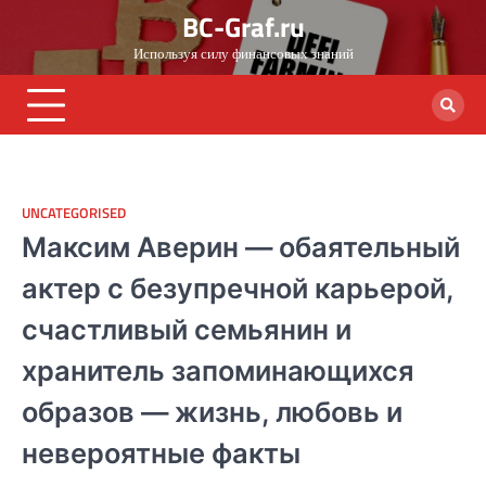
Skip
BC-Graf.ru
to
Используя силу финансовых знаний
content
UNCATEGORISED
Максим Аверин — обаятельный
актер с безупречной карьерой,
счастливый семьянин и
хранитель запоминающихся
образов — жизнь, любовь и
невероятные факты