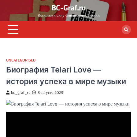
Skip
BC-Graf.ru
to
Используя силу финансовых знаний
content
UNCATEGORISED
Биография Telari Love —
история успеха в мире музыки
bc_graf_ru
3 августа 2023