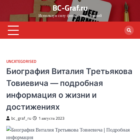
Skip
BC-Graf.ru
to
Используя силу финансовых знаний
content
UNCATEGORISED
Биография Виталия Третьякова
Товиевича — подробная
информация о жизни и
достижениях
bc_graf_ru
1 августа 2023