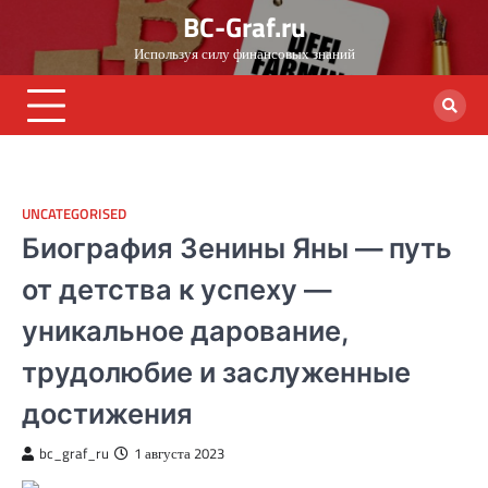
Skip
BC-Graf.ru
to
Используя силу финансовых знаний
content
UNCATEGORISED
Биография Зенины Яны — путь
от детства к успеху —
уникальное дарование,
трудолюбие и заслуженные
достижения
bc_graf_ru
1 августа 2023