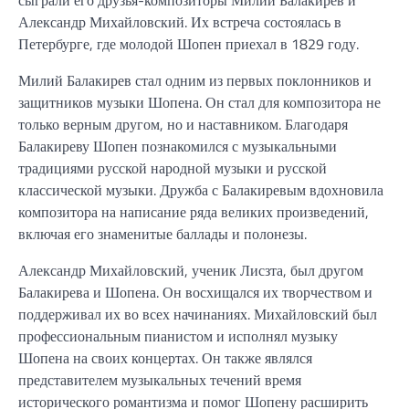
сыграли его друзья-композиторы Милий Балакирев и
Александр Михайловский. Их встреча состоялась в
Петербурге, где молодой Шопен приехал в 1829 году.
Милий Балакирев стал одним из первых поклонников и
защитников музыки Шопена. Он стал для композитора не
только верным другом, но и наставником. Благодаря
Балакиреву Шопен познакомился с музыкальными
традициями русской народной музыки и русской
классической музыки. Дружба с Балакиревым вдохновила
композитора на написание ряда великих произведений,
включая его знаменитые баллады и полонезы.
Александр Михайловский, ученик Лисзта, был другом
Балакирева и Шопена. Он восхищался их творчеством и
поддерживал их во всех начинаниях. Михайловский был
профессиональным пианистом и исполнял музыку
Шопена на своих концертах. Он также являлся
представителем музыкальных течений время
исторического романтизма и помог Шопену расширить