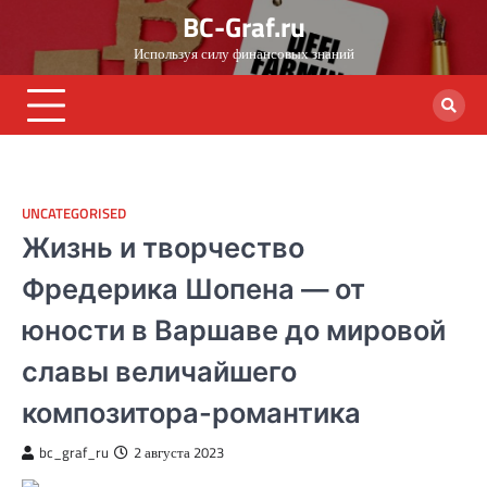
Skip
BC-Graf.ru
to
Используя силу финансовых знаний
content
UNCATEGORISED
Жизнь и творчество
Фредерика Шопена — от
юности в Варшаве до мировой
славы величайшего
композитора-романтика
bc_graf_ru
2 августа 2023