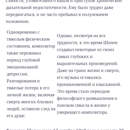
слабости, утомительного кашля и приступов хронической
дыхательной недостаточности. Ему было трудно даже
передвигаться, и он часто пребывал в полулежачем
положении.
Одновременно с
Однако, несмотря на все
тяжелым физическим
трудности, в это время Шопен
состоянием, композитор
создавал некоторые из своих
также переживал
самых глубоких и
период глубокой
выразительных произведений.
эмоциональной
Даже на грани жизни и смерти,
депрессии.
его музыка оставалась
Разочарования и
проникновенной и изысканной.
тяжелые потери в его
Это время стало периодом
личной жизни, включая
философского размышления и
смерть многих близких
поиском смысла в жизни у
людей, оставили след на
умирющего композитора.
его душе.