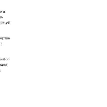
ю и
ть
ийской
одства,
ее
ачами.
тали
ю