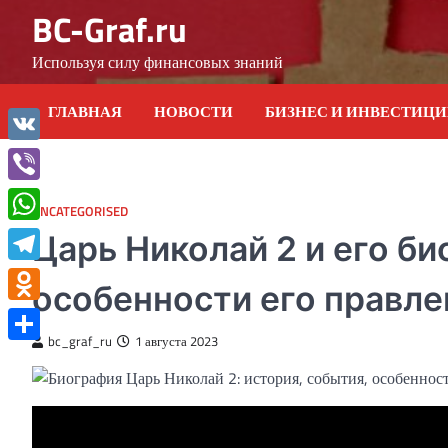
Skip
BC-Graf.ru
to
content
Используя силу финансовых знаний
ГЛАВНАЯ
НОВОСТИ
БИЗНЕС И ИНВЕСТИЦ
VK
Viber
UNCATEGORISED
WhatsApp
Царь Николай 2 и его б
Telegram
особенности его правле
Odnoklassniki
bc_graf_ru
1 августа 2023
Отправить