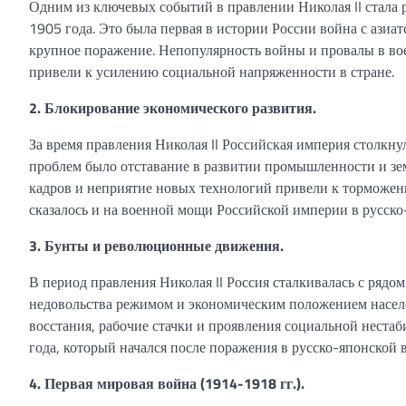
Одним из ключевых событий в правлении Николая II стала р
1905 года. Это была первая в истории России война с азиат
крупное поражение. Непопулярность войны и провалы в вое
привели к усилению социальной напряженности в стране.
2. Блокирование экономического развития.
За время правления Николая II Российская империя столкн
проблем было отставание в развитии промышленности и зе
кадров и неприятие новых технологий привели к торможе
сказалось и на военной мощи Российской империи в русско
3. Бунты и революционные движения.
В период правления Николая II Россия сталкивалась с ряд
недовольства режимом и экономическим положением населе
восстания, рабочие стачки и проявления социальной нест
года, который начался после поражения в русско-японской 
4. Первая мировая война (1914-1918 гг.).