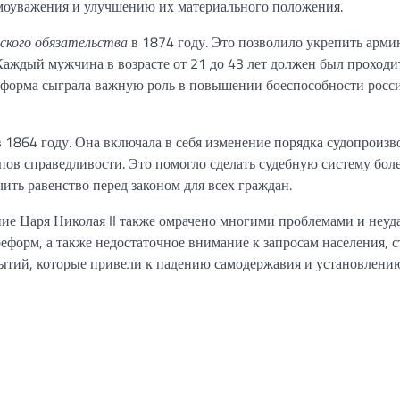
моуважения и улучшению их материального положения.
нского обязательства
в 1874 году. Это позволило укрепить арми
аждый мужчина в возрасте от 21 до 43 лет должен был проходи
реформа сыграла важную роль в повышении боеспособности росс
 1864 году. Она включала в себя изменение порядка судопроизв
ов справедливости. Это помогло сделать судебную систему бол
ить равенство перед законом для всех граждан.
ение Царя Николая II также омрачено многими проблемами и неуд
еформ, а также недостаточное внимание к запросам населения, с
ытий, которые привели к падению самодержавия и установлени