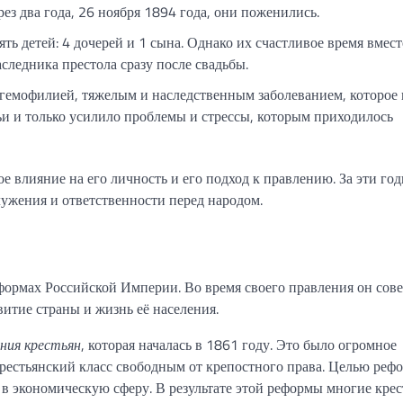
ез два года, 26 ноября 1894 года, они поженились.
ь детей: 4 дочерей и 1 сына. Однако их счастливое время вмес
следника престола сразу после свадьбы.
с гемофилией, тяжелым и наследственным заболеванием, которое
мьи и только усилило проблемы и стрессы, которым приходилось
е влияние на его личность и его подход к правлению. За эти го
ужения и ответственности перед народом.
формах Российской Империи. Во время своего правления он сов
витие страны и жизнь её населения.
ния крестьян
, которая началась в 1861 году. Это было огромное
крестьянский класс свободным от крепостного права. Целью реф
в экономическую сферу. В результате этой реформы многие крес