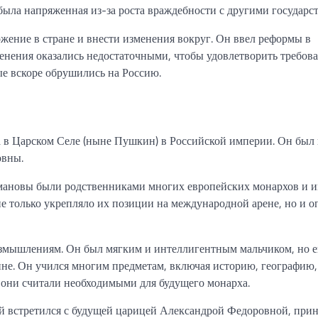
ыла напряженная из-за роста враждебности с другими государс
жение в стране и внести изменения вокруг. Он ввел реформы в
менения оказались недостаточными, чтобы удовлетворить требов
ые вскоре обрушились на Россию.
 в Царском Селе (ныне Пушкин) в Российской империи. Он был
овны.
мановы были родственниками многих европейских монархов и 
е только укрепляло их позиции на международной арене, но и о
размышлениям. Он был мягким и интеллигентным мальчиком, но е
ине. Он учился многим предметам, включая историю, географию,
е они считали необходимыми для будущего монарха.
ай встретился с будущей царицей Александрой Федоровной, при