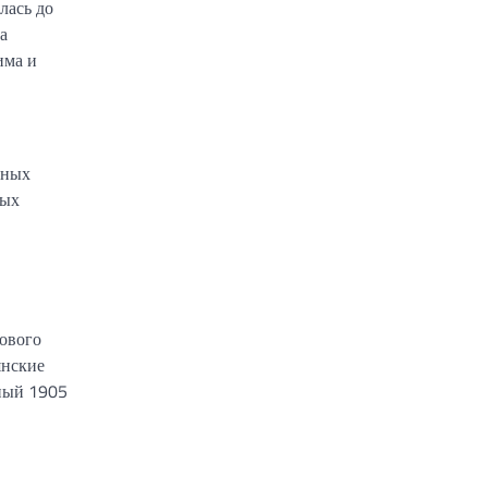
лась до
а
има и
вных
ных
сового
янские
нный 1905