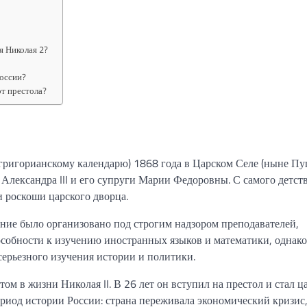
я Николая 2?
России?
от престола?
 григорианскому календарю) 1868 года в Царском Селе (ныне П
Александра III и его супруги Марии Федоровны. С самого детст
 роскоши царского дворца.
чение было организовано под строгим надзором преподавателей,
собности к изучению иностранных языков и математики, однако
ерьезного изучения истории и политики.
ом в жизни Николая II. В 26 лет он вступил на престол и стал ц
риод истории России: страна переживала экономический кризис