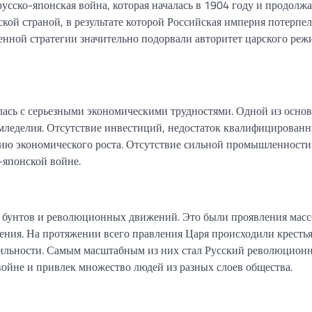
усско-японская война, которая началась в 1904 году и продолжа
ской страной, в результате которой Российская империя потерпел
нной стратегии значительно подорвали авторитет царского реж
улась с серьезными экономическими трудностями. Одной из осно
мледелия. Отсутствие инвестиций, недостаток квалифицирован
нию экономического роста. Отсутствие сильной промышленности
-японской войне.
ом бунтов и революционных движений. Это были проявления мас
ния. На протяжении всего правления Царя происходили кресть
абильности. Самым масштабным из них стал Русский революцио
войне и привлек множество людей из разных слоев общества.