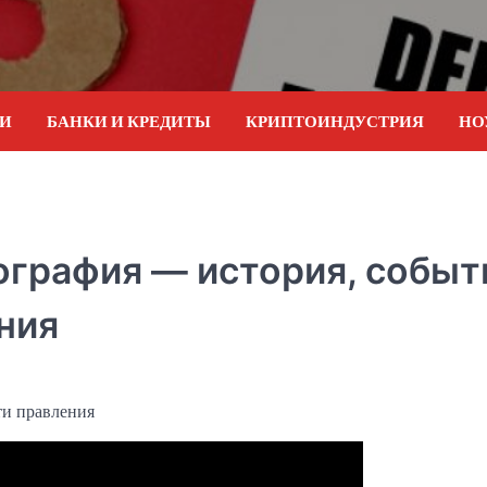
ИИ
БАНКИ И КРЕДИТЫ
КРИПТОИНДУСТРИЯ
НО
иография — история, событ
ния