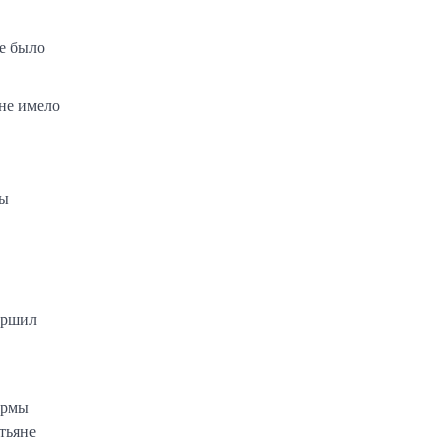
те было
 не имело
ды
ершил
ормы
тьяне