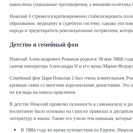
накоплены социальные противоречия, а внешняя политика б
Николай II стремился кратковременно стабилизировать поло
образование, медицину и судебную систему, однако эти из
народа и предотвратить революционные потрясения, котор
Детство и семейный фон
Николай Александрович Романов родился 18 мая 1868 года
сыном императора Александра III и его жены Марии Федор
Семейный фон Царя Николая 2 был очень влиятельным. Ро
кровные связи со многими королевскими династиями. Это н
их взгляды на начала правления.
В детстве Николай проявлял склонность к самоанализу и 
воспитание было основано на строгих правилах и дисципл
литературу и языки. Также его учили тем навыкам, которы
В 1884 году во время путешествия по Европе, Никол