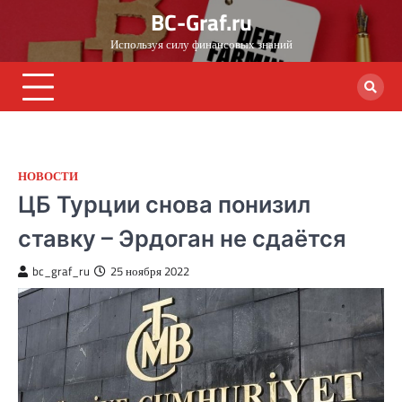
Skip
BC-Graf.ru
to
Используя силу финансовых знаний
content
НОВОСТИ
ЦБ Турции снова понизил
ставку – Эрдоган не сдаётся
bc_graf_ru
25 ноября 2022