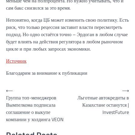
меньше чем на полпроцента. Но нужно учитывать, что и
сам бакс снизился за это время.
Непонятно, когда ЦБ может изменить свою политику. Есть
риск, что только рецессия заставит власти пересмотреть
подход. Но одно остаётся точно – Эрдоган в любом случае
будет влиять на действия регулятора в любом рыночном
цикле и при любых запросах экономики.
Источник
Благодарим за внимание к публикации
Навигация
⟵
⟶
Группа топ-менеджеров
Льготные автокредиты в
по
Вымпелкома подписала
Казахстане останутся |
записям
соглашение о выкупе
InvestFuture
компании у холдинга VEON