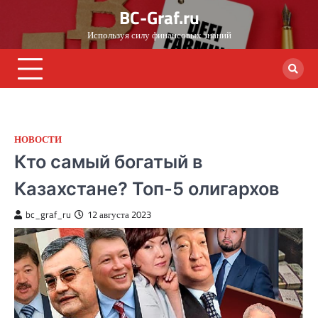
Skip
BC-Graf.ru
to
Используя силу финансовых знаний
content
НОВОСТИ
Кто самый богатый в
Казахстане? Топ-5 олигархов
bc_graf_ru
12 августа 2023