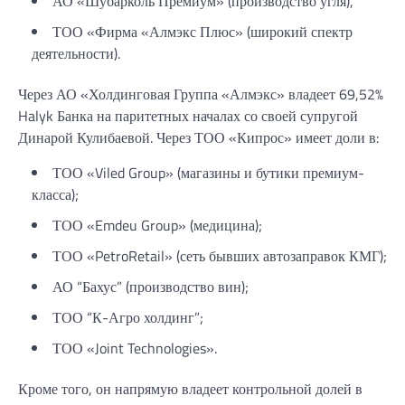
АО «Шубарколь Премиум» (производство угля),
ТОО «Фирма «Алмэкс Плюс» (широкий спектр
деятельности).
Через АО «Холдинговая Группа «Алмэкс» владеет 69,52%
Halyk Банка на паритетных началах со своей супругой
Динарой Кулибаевой. Через ТОО «Кипрос» имеет доли в:
ТОО «Viled Group» (магазины и бутики премиум-
класса);
ТОО «Emdeu Group» (медицина);
ТОО «PetroRetail» (сеть бывших автозаправок КМГ);
АО “Бахус” (производство вин);
ТОО “К-Агро холдинг”;
ТОО «Joint Technologies».
Кроме того, он напрямую владеет контрольной долей в