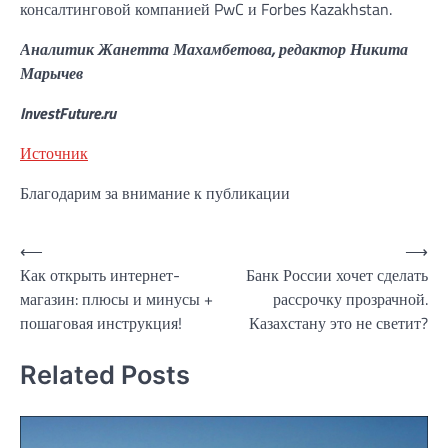
консалтинговой компанией PwC и Forbes Kazakhstan.
Аналитик Жанетта Махамбетова, редактор Никита
Марычев
InvestFuture.ru
Источник
Благодарим за внимание к публикации
Навигация
⟵
⟶
Как открыть интернет-
Банк России хочет сделать
по
магазин: плюсы и минусы +
рассрочку прозрачной.
записям
пошаговая инструкция!
Казахстану это не светит?
Related Posts