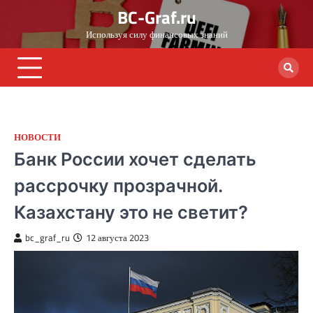
Skip
BC-Graf.ru
to
Используя силу финансовых знаний
content
НОВОСТИ
Банк России хочет сделать
рассрочку прозрачной.
Казахстану это не светит?
bc_graf_ru
12 августа 2023