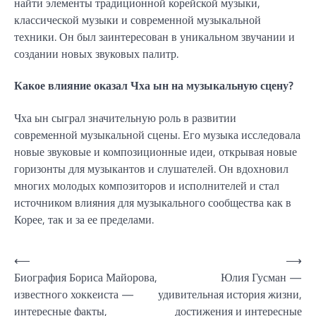
найти элементы традиционной корейской музыки,
классической музыки и современной музыкальной
техники. Он был заинтересован в уникальном звучании и
создании новых звуковых палитр.
Какое влияние оказал Чха ын на музыкальную сцену?
Чха ын сыграл значительную роль в развитии
современной музыкальной сцены. Его музыка исследовала
новые звуковые и композиционные идеи, открывая новые
горизонты для музыкантов и слушателей. Он вдохновил
многих молодых композиторов и исполнителей и стал
источником влияния для музыкального сообщества как в
Корее, так и за ее пределами.
Навигация
⟵
⟶
Биография Бориса Майорова,
Юлия Гусман —
по
известного хоккеиста —
удивительная история жизни,
записям
интересные факты,
достижения и интересные