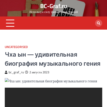
Skip
BC-Graf.ru
to
Используя силу финансовых знаний
content
UNCATEGORISED
Чха ын — удивительная
биография музыкального гения
bc_graf_ru
2 августа 2023