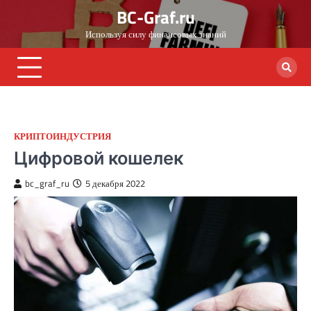
Skip
BC-Graf.ru
to
Используя силу финансовых знаний
content
КРИПТОИНДУСТРИЯ
Цифровой кошелек
bc_graf_ru
5 декабря 2022