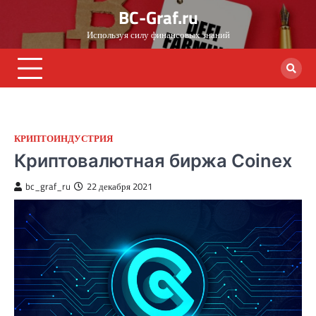
Skip
BC-Graf.ru
to
Используя силу финансовых знаний
content
КРИПТОИНДУСТРИЯ
Криптовалютная биржа Coinex
bc_graf_ru
22 декабря 2021