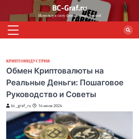
Skip
BC-Graf.ru
to
Используя силу финансовых знаний
content
КРИПТОИНДУСТРИЯ
Обмен Криптовалюты на
Реальные Деньги: Пошаговое
Руководство и Советы
bc_graf_ru
14 июля 2024