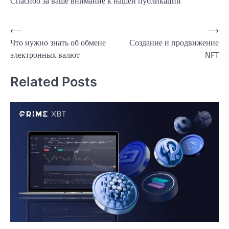
Спасибо за ваше внимание к нашей публикации
Навигация
⟵
⟶
Что нужно знать об обмене
Создание и продвижение
по
электронных валют
NFT
записям
Related Posts