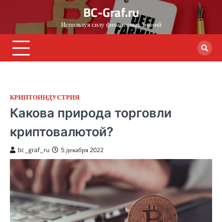
Skip
BC-Graf.ru
to
Используя силу финансовых знаний
content
КРИПТОИНДУСТРИЯ
Какова природа торговли
криптовалютой?
bc_graf_ru
5 декабря 2022