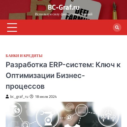
Skip
BC-Graf.ru
to
Используя силу финансовых знаний
content
БАНКИ И КРЕДИТЫ
Разработка ERP-систем: Ключ к
Оптимизации Бизнес-
процессов
bc_graf_ru
18 июля 2024