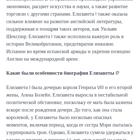
экономики, расцвет искусства и науки, а также развитие
торговли с другими странами. Елизавета I также оказала
сильное влияние на развитие английской литературы,
поддерживая и поощряя таких авторов, как Уильям
Шекспир. Елизавета I также исполнила важную роль в
истории Великобритании, предотвратив инвазию
Испании во время испанской армады и укрепив позицию
Англии на международной арене.
Какие были особенности биографии Елизаветы I?
Елизавета I была дочерью короля Генриха VIII и его второй
жены, Анны Болейн. Елизавета выросла в нестабильной
политической обстановке, поскольку ее мать была казнена
вскоре после рождения дочери. До того, как она стала
королевой, у Елизаветы было несколько опасных
моментов, включая период, когда ее сестра Мэри пыталась
узурпировать трон. Однако, Елизавета сумела удержаться у
власти и править в течение 44 лет, став одной из самых