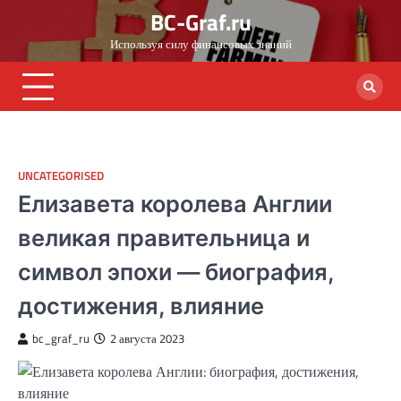
Skip
BC-Graf.ru
to
Используя силу финансовых знаний
content
UNCATEGORISED
Елизавета королева Англии
великая правительница и
символ эпохи — биография,
достижения, влияние
bc_graf_ru
2 августа 2023