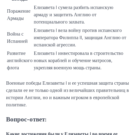
Елизавета I сумела разбить испанскую
Поражение
армаду и защитить Англию от
Армады
потенциального захвата.
Елизавета I вела войну против испанского
Война с
императора Филиппа II, защищая Англию от
Испанией
испанской агрессии.
Развитие
Елизавета I инвестировала в строительство
английского
новых кораблей и обучение матросов,
флота
укрепляя военную мощь страны.
Военные победы Елизаветы I и ее успешная защита страны
сделали ее не только одной из величайших правительниц в
истории Англии, но и важным игроком в европейской
политике.
Вопрос-ответ:
Какие достижения были у Елизаветы I во время ее