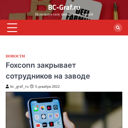
Skip
BC-Graf.ru
to
Используя силу финансовых знаний
content
НОВОСТИ
Foxconn закрывает
сотрудников на заводе
bc_graf_ru
5 декабря 2022