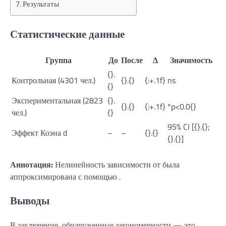
Результаты
Статистические данные
Группа
До
После
Δ
Значимость
{}.
Контрольная (4301 чел.)
{}.{}
{:+.1f}
ns
{}
Экспериментальная (2823
{}.
{}.{}
{:+.1f}
*p<0.0{}
чел.)
{}
95% CI [{}.{};
Эффект Коэна d
–
–
{}.{}
{}.{}]
Аннотация:
Нелинейность зависимости от была
аппроксимирована с помощью .
Выводы
В заключение, обнаруженные закономерности — это