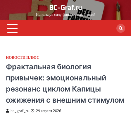
Skip
BC-Graf.ru
to
Используя силу финансовых знаний
content
НОВОСТИ ПЛЮС
Фрактальная биология
привычек: эмоциональный
резонанс циклом Капицы
ожижения с внешним стимулом
bc_graf_ru
29 апреля 2026