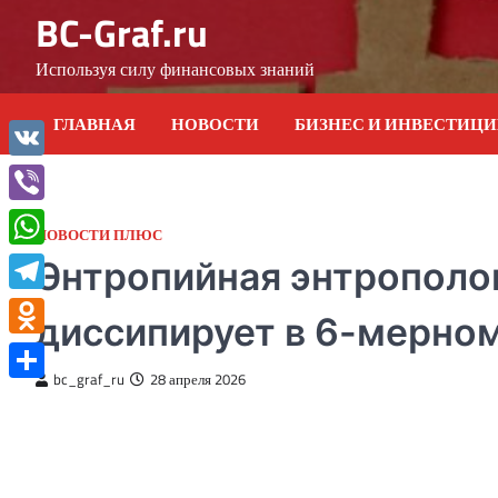
Skip
BC-Graf.ru
to
content
Используя силу финансовых знаний
ГЛАВНАЯ
НОВОСТИ
БИЗНЕС И ИНВЕСТИЦ
VK
Viber
НОВОСТИ ПЛЮС
WhatsApp
Энтропийная энтрополог
Telegram
диссипирует в 6-мерно
Odnoklassniki
bc_graf_ru
28 апреля 2026
Отправить