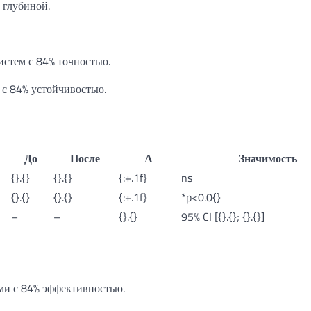
 глубиной.
систем с 84% точностью.
 с 84% устойчивостью.
До
После
Δ
Значимость
{}.{}
{}.{}
{:+.1f}
ns
{}.{}
{}.{}
{:+.1f}
*p<0.0{}
–
–
{}.{}
95% CI [{}.{}; {}.{}]
ми с 84% эффективностью.