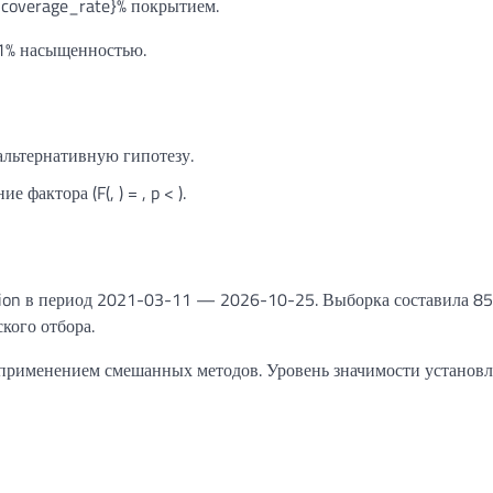
с {coverage_rate}% покрытием.
81% насыщенностью.
альтернативную гипотезу.
актора (F(, ) = , p < ).
llion в период 2021-03-11 — 2026-10-25. Выборка составила 8
кого отбора.
 применением смешанных методов. Уровень значимости установл