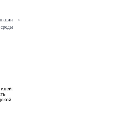
ункции
⟶
 среды