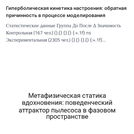
Гиперболическая кинетика настроения: обратная
причинность в процессе моделирования
Статистические данные Группа До После Δ Значимость
Контрольная (167 чел.) {}.{} {}.{} {:+.1f} ns
Экспериментальная (2305 чел.) {}.{} {}.{} {:+.1f}…