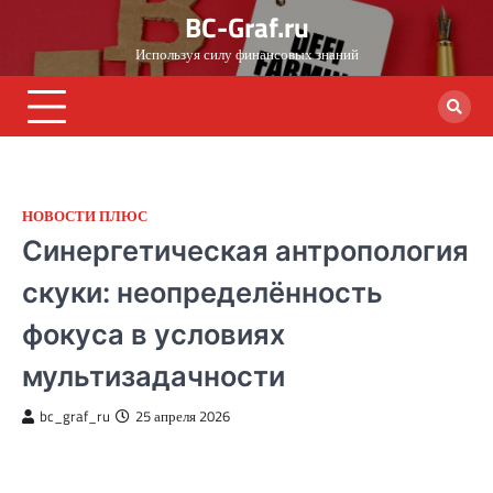
Skip
BC-Graf.ru
to
Используя силу финансовых знаний
content
НОВОСТИ ПЛЮС
Синергетическая антропология
скуки: неопределённость
фокуса в условиях
мультизадачности
bc_graf_ru
25 апреля 2026