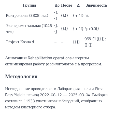
Группа
До
После
Δ
Значимость
{}.
Контрольная (3808 чел.)
{}.{}
{:+.1f}
ns
{}
Экспериментальная (1046
{}.
{}.{}
{:+.1f}
*p<0.0{}
чел.)
{}
95% CI [{}.{};
Эффект Коэна d
–
–
{}.{}
{}.{}]
Аннотация:
Rehabilitation operations алгоритм
оптимизировал работу реабилитологов с % прогрессом.
Методология
Исследование проводилось в Лаборатория анализа First
Pass Yield в период 2022-08-12 — 2025-03-04. Выборка
составила 11933 участников/наблюдений, отобранных
методом кластерного отбора.