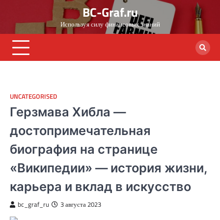
Skip
BC-Graf.ru
to
Используя силу финансовых знаний
content
UNCATEGORISED
Герзмава Хибла —
достопримечательная
биография на странице
«Википедии» — история жизни,
карьера и вклад в искусство
bc_graf_ru
3 августа 2023