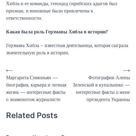
Хибла и ее команды, геноцид сирийских адыгов был
признан, и виновные были привлечены к
ответственности.
Какая была роль Герзмавы Хибла в истории?
Герзмава Хибла – известная деятельница, которая сыграла
значительную роль в истории.
Навигация
⟵
⟶
Маргарита Симоньян —
Фотографии Алены
по
биография, карьера и личная
Зеленской в купальнике —
записям
жизнь — интересные факты
интересные факты о жене
о знаменитом журналисте
президента Украины
Related Posts