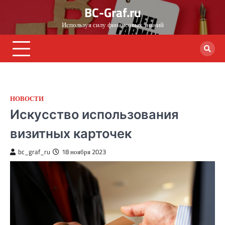
Skip
BC-Graf.ru
to
Используя силу финансовых знаний
content
НОВОСТИ
Искусство использования
визитных карточек
bc_graf_ru
18 ноября 2023