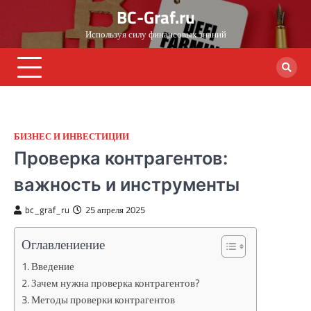
Skip
BC-Graf.ru
to
Используя силу финансовых знаний
content
БИЗНЕС И ИНВЕСТИЦИИ
Проверка контрагентов:
важность и инструменты
bc_graf_ru
25 апреля 2025
Оглавлениение
Введение
Зачем нужна проверка контрагентов?
Методы проверки контрагентов