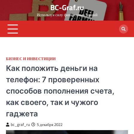
Skip
BC-Graf.ru
to
Используя силу финансовых знаний
content
БИЗНЕС И ИНВЕСТИЦИИ
Как положить деньги на
телефон: 7 проверенных
способов пополнения счета,
как своего, так и чужого
гаджета
bc_graf_ru
5 декабря 2022