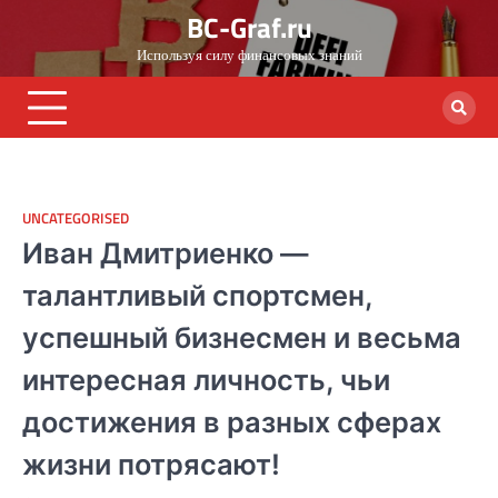
Skip
BC-Graf.ru
to
Используя силу финансовых знаний
content
UNCATEGORISED
Иван Дмитриенко —
талантливый спортсмен,
успешный бизнесмен и весьма
интересная личность, чьи
достижения в разных сферах
жизни потрясают!