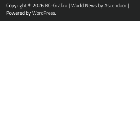
Copyright © 2026
BC-Graf.ru
| World News by
Ascendoor
|
Powered by
WordPress
.