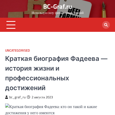
Skip
BC-Graf.ru
to
Используя силу финансовых знаний
content
UNCATEGORISED
Краткая биография Фадеева —
история жизни и
профессиональных
достижений
bc_graf_ru
2 августа 2023