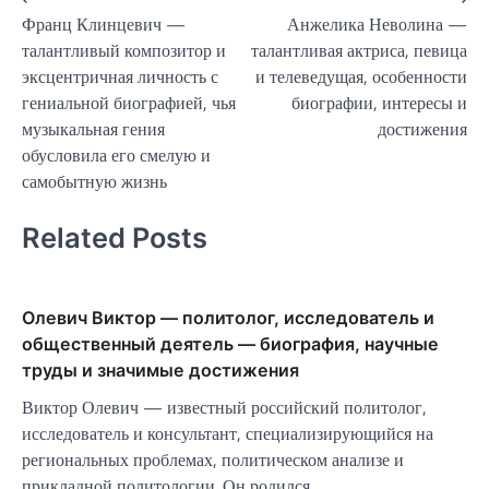
Навигация
Франц Клинцевич —
Анжелика Неволина —
по
талантливый композитор и
талантливая актриса, певица
записям
эксцентричная личность с
и телеведущая, особенности
гениальной биографией, чья
биографии, интересы и
музыкальная гения
достижения
обусловила его смелую и
самобытную жизнь
Related Posts
Олевич Виктор — политолог, исследователь и
общественный деятель — биография, научные
труды и значимые достижения
Виктор Олевич — известный российский политолог,
исследователь и консультант, специализирующийся на
региональных проблемах, политическом анализе и
прикладной политологии. Он родился…