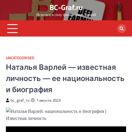
Skip
BC-Graf.ru
to
Используя силу финансовых знаний
content
UNCATEGORISED
Наталья Варлей — известная
личность — ее национальность
и биография
bc_graf_ru
1 августа 2023