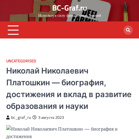
Skip
BC-Graf.ru
to
Используя силу финансовых знаний
content
UNCATEGORISED
Николай Николаевич
Платошкин — биография,
достижения и вклад в развитие
образования и науки
bc_graf_ru
3 августа 2023