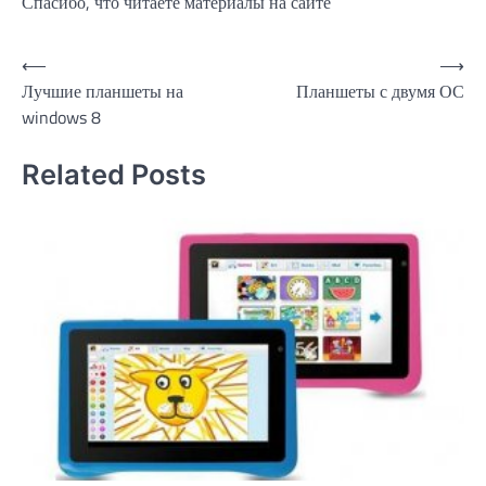
Спасибо, что читаете материалы на сайте
Навигация
⟵
⟶
Лучшие планшеты на
Планшеты с двумя ОС
по
windows 8
записям
Related Posts