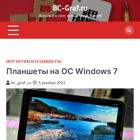
Skip
BC-Graf.ru
to
Используя силу финансовых знаний
content
НОУТБУКИ И ПЛАНШЕТЫ
Планшеты на ОС Windows 7
bc_graf_ru
5 декабря 2022