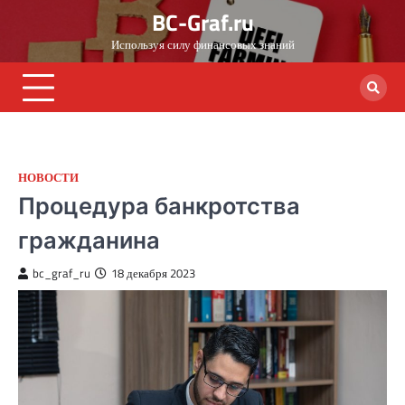
Skip
BC-Graf.ru
to
Используя силу финансовых знаний
content
НОВОСТИ
Процедура банкротства
гражданина
bc_graf_ru
18 декабря 2023