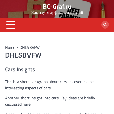
Skip
BC-Graf.ru
to
Используя силу финансовых знаний
content
Home
DHLSBVFW
DHLSBVFW
Cars Insights
This is a short paragraph about cars. It covers some
interesting aspects of cars.
Another short insight into cars. Key ideas are briefly
discussed here.