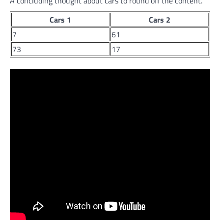
A concluding thought about cars to round off the content.
Cars 1
Cars 2
7
61
73
17