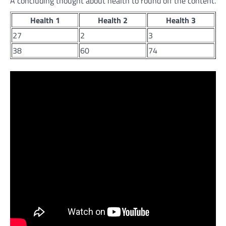
A concluding thought about health to round off the content.
Health 1
Health 2
Health 3
27
2
3
38
60
74