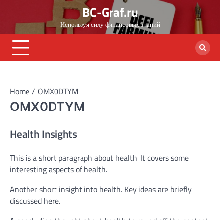
Skip
BC-Graf.ru
to
Используя силу финансовых знаний
content
Home
OMX0DTYM
OMX0DTYM
Health Insights
This is a short paragraph about health. It covers some
interesting aspects of health.
Another short insight into health. Key ideas are briefly
discussed here.