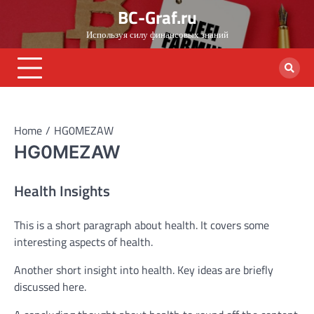
Skip
BC-Graf.ru
to
Используя силу финансовых знаний
content
Home
HG0MEZAW
HG0MEZAW
Health Insights
This is a short paragraph about health. It covers some
interesting aspects of health.
Another short insight into health. Key ideas are briefly
discussed here.