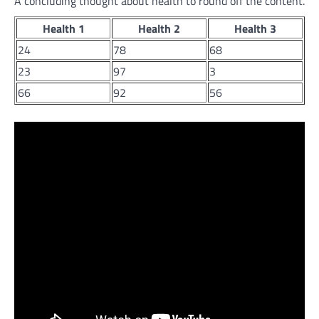
A concluding thought about health to round off the content.
Health 1
Health 2
Health 3
24
78
68
23
97
3
66
92
56