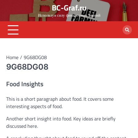
Skip
BC-Graf.ru
to
Используя силу финансовых знаний
content
Home
9G68DG08
9G68DG08
Food Insights
This is a short paragraph about food. It covers some
interesting aspects of food.
Another short insight into food. Key ideas are briefly
discussed here.