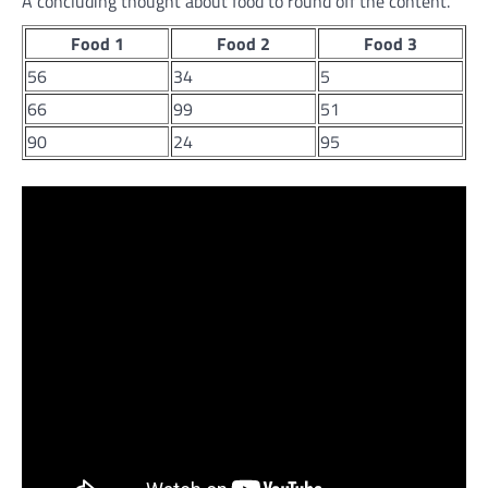
A concluding thought about food to round off the content.
Food 1
Food 2
Food 3
56
34
5
66
99
51
90
24
95