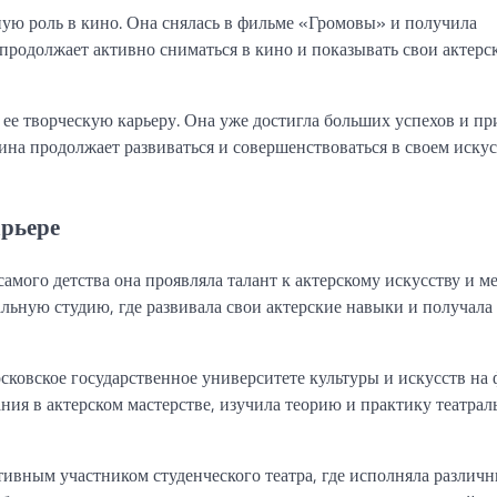
ую роль в кино. Она снялась в фильме «Громовы» и получила
продолжает активно сниматься в кино и показывать свои актерс
ее творческую карьеру. Она уже достигла больших успехов и пр
рина продолжает развиваться и совершенствоваться в своем искус
арьере
амого детства она проявляла талант к актерскому искусству и м
ральную студию, где развивала свои актерские навыки и получала
ковское государственное университете культуры и искусств на 
ания в актерском мастерстве, изучила теорию и практику театрал
тивным участником студенческого театра, где исполняла различн