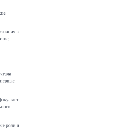
кие
изнания в
стве,
ечтала
 первые
факультет
ьного
ые роли и