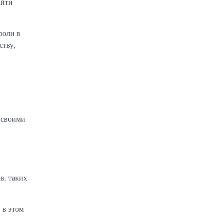
айти
роли в
ству,
й своими
в, таких
 в этом