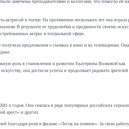
 были замечены преподавателями и коллегами, что помогло ей н
ь актрисой в театре. На протяжении нескольких лет она играла 
нализм. В результате ее трудолюбия и преданности своему искус
стребованных актрис в театральной сфере.
е получила предложения о съемках в кино и на телевидении. Она
кране.
ажную роль в становлении и развитии Екатерины Волковой как
 искусству, она достигла успеха и продолжает радовать зрителе
000-х годов. Она снялась в ряде популярных российских сериало
й арест» и других.
ей благодаря роли в фильме «Легок на помине». За свою работу