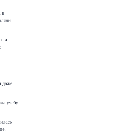
 в
вляли
сь и
е
и даже
ила учебу
билась
ие.