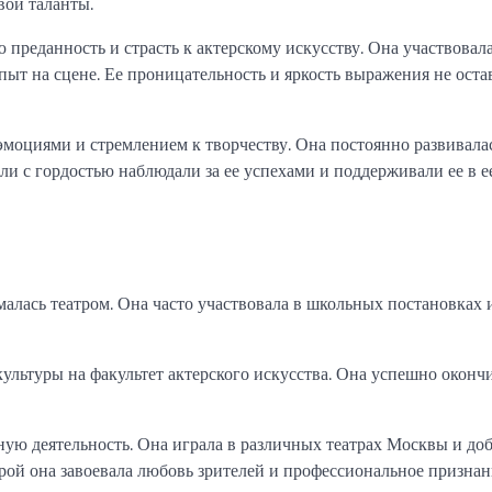
вои таланты.
преданность и страсть к актерскому искусству. Она участвовала
пыт на сцене. Ее проницательность и яркость выражения не оста
оциями и стремлением к творчеству. Она постоянно развивала
ли с гордостью наблюдали за ее успехами и поддерживали ее в е
алась театром. Она часто участвовала в школьных постановках 
ультуры на факультет актерского искусства. Она успешно оконч
ную деятельность. Она играла в различных театрах Москвы и до
рой она завоевала любовь зрителей и профессиональное признан