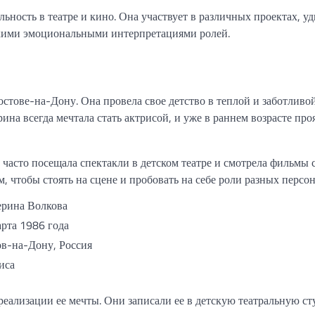
ность в театре и кино. Она участвует в различных проектах, у
кими эмоциональными интерпретациями ролей.
остове-на-Дону. Она провела свое детство в теплой и заботливой
ина всегда мечтала стать актрисой, и уже в раннем возрасте про
 часто посещала спектакли в детском театре и смотрела фильмы 
, чтобы стоять на сцене и пробовать на себе роли разных персо
ерина Волкова
арта 1986 года
ов-на-Дону, Россия
иса
еализации ее мечты. Они записали ее в детскую театральную ст