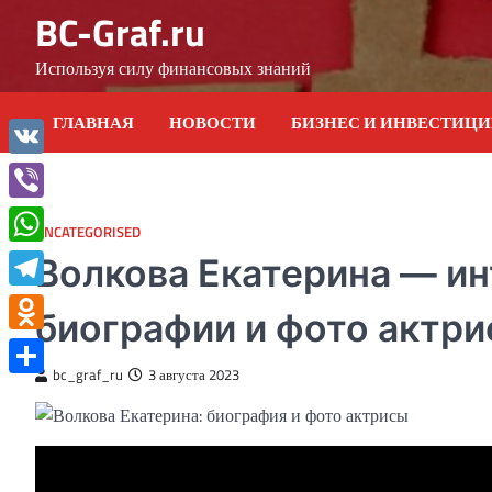
Skip
BC-Graf.ru
to
content
Используя силу финансовых знаний
ГЛАВНАЯ
НОВОСТИ
БИЗНЕС И ИНВЕСТИЦ
VK
Viber
UNCATEGORISED
WhatsApp
Волкова Екатерина — и
Telegram
биографии и фото актр
Odnoklassniki
bc_graf_ru
3 августа 2023
Отправить