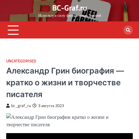
Skip
BC-Graf.ru
to
Используя силу финансовых знаний
content
UNCATEGORISED
Александр Грин биография —
кратко о жизни и творчестве
писателя
bc_graf_ru
3 августа 2023